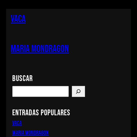
VACA
MARIA MONDRAGON
Buscar
S
e
a
Entradas populares
r
c
VACA
h
MARIA MONDRAGON